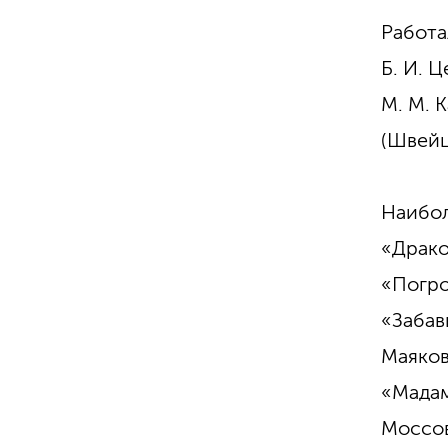
Работа
Б. И. 
М. М. 
(Швейц
Наибол
«Драко
«Погро
«Забав
Маяков
«Мадам
Моссов