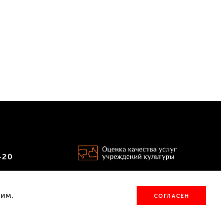
‑20
Версия для
ссылку
слабовидящих
ним.
СОГЛАСЕН