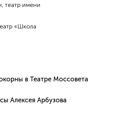
н, театр имени
театр «Школа
окорны в Театре Моссовета
есы Алексея Арбузова