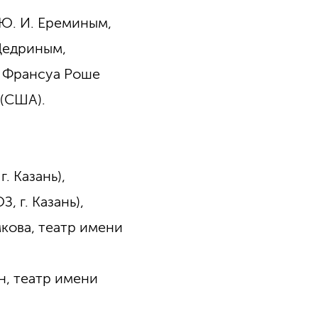
 Ю. И. Ереминым,
 Щедриным,
, Франсуа Роше
 (США).
. Казань),
, г. Казань),
кова, театр имени
н, театр имени