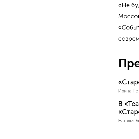
«Не бу
Моссов
«Событ
соврем
Пре
«Стар
Ирина Пе
В «Те
«Стар
Наталья 