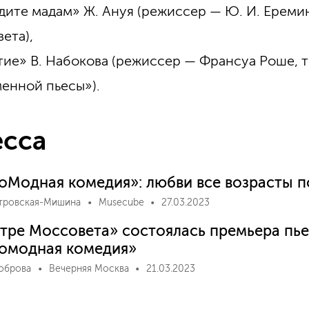
дите мадам» Ж. Ануя (режиссер — Ю. И. Ереми
ета),
ие» В. Набокова (режиссер — Франсуа Роше, 
енной пьесы»).
сса
оМодная комедия»: любви все возрасты п
тровская-Мишина
Musecube
27.03.2023
атре Моссовета» состоялась премьера пь
омодная комедия»
Боброва
Вечерняя Москва
21.03.2023