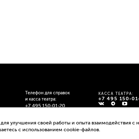
Телефон для справок
КАССА ТЕАТРА:
+7 495 150‑01
и касса театра:
+7 495 150‑01‑20
Подписаться на ра
Пн–Пт: 12:00–19:30
 для улучшения своей работы и опыта взаимодействия с 
Сб–Вс: 12:00–19:00
шаетесь с использованием cookie-файлов.
Перерыв: 15:00–16:00