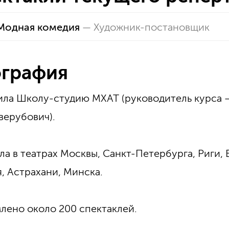
Модная комедия
—
Художник-постановщик
графия
ла Школу-студию МХАТ (руководитель курса 
Шверубович).
ла в театрах Москвы, Санкт-Петербурга, Риги, 
, Астрахани, Минска.
ено около 200 спектаклей.