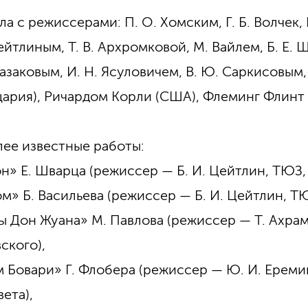
ла с режиссерами: П. О. Хомским, Г. Б. Волчек,
Цейтлиным, Т. В. Архромковой, М. Вайлем, Б. Е.
Казаковым, И. Н. Ясуловичем, В. Ю. Саркисовым
ария), Ричардом Корли (США), Флеминг Флинт
ее известные работы:
н» Е. Шварца (режиссер — Б. И. Цейтлин, ТЮЗ, г
м» Б. Васильева (режиссер — Б. И. Цейтлин, ТЮЗ
ы Дон Жуана» М. Павлова (режиссер — Т. Ахрам
ского),
 Бовари» Г. Флобера (режиссер — Ю. И. Ереми
ета),