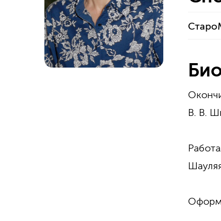
Старо
Био
Окончи
В. В. 
Работа
Шауляя
Оформл