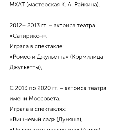
МХАТ (мастерская К. А. Райкина).
2012– 2013 гг. – актриса театра
«Сатирикон».
Играла в спектакле:
«Ромео и Джульетта» (Кормилица
Джульетты),
С 2013 по 2020 гг. – актриса театра
имени Моссовета.
Играла в спектаклях:
«Вишневый сад» (Дуняша),
«Не все коту масленица» (Агния),