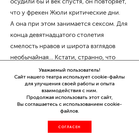
осудили бы и век спустя, он повторяет,
что у фрекен Жюли критические дни.
А она при этом занимается сексом. Для
конца девятнадцатого столетия
смелость нравов и широта взглядов
необычайная… Кстати, странно, что
Кончаловский «красные дни календаря»
Уважаемый пользователь!
Сайт нашего театра использует cookie-файлы
никак не обыграл. У его мисс Жюли дни
для улучшения своей работы и опыта
явно обычные. Рабочие.
взаимодействия с ним.
Продолжая использовать этот сайт,
Вы соглашаетесь с использованием cookie-
файлов.
Честно говоря, я сильно подозреваю,
что в подполье Стриндберга, как
СОГЛАСЕН
и в подполье лакея Жана скрыта