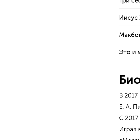
Три се
Иисус 
Макбе
Это и 
Био
В 2017
Е. А. П
С 2017
Играл 