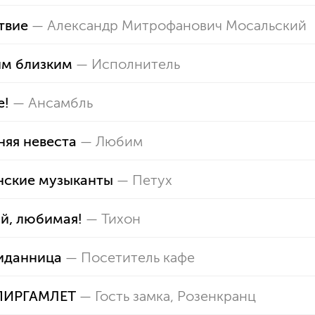
твие
—
Александр Митрофанович Мосальский
им близким
—
Исполнитель
е!
—
Ансамбль
яя невеста
—
Любим
нские музыканты
—
Петух
й, любимая!
—
Тихон
иданница
—
Посетитель кафе
ИР­ГАМЛЕТ
—
Гость замка
,
Розенкранц