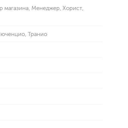
р магазина, Менеджер, Хорист
,
Люченцио
,
Транио