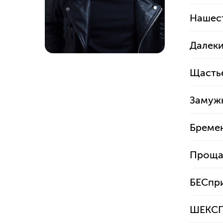
Нашес
Далек
Щасть
Замужн
Бреме
Проща
БЕСпр
ШЕКСП