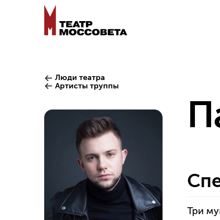
Люди театра
Артисты труппы
П
Спе
Три м