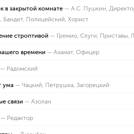
к в закрытой комнате
—
А.С. Пушкин, Директо
, Бандит, Полицейский, Хорист
ение строптивой
—
Гремио
,
Слуги, Приставы
,
нашего времени
—
Азамат
,
Офицер
—
Радомский
т ума
—
Чацкий
,
Петрушка
,
Загорецкий
е связи
—
Азолан
—
Редактор