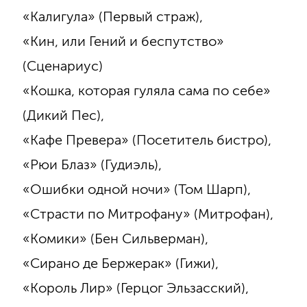
«Калигула» (Первый страж),
«Кин, или Гений и беспутство»
(Сценариус)
«Кошка, которая гуляла сама по себе»
(Дикий Пес),
«Кафе Превера» (Посетитель бистро),
«Рюи Блаз» (Гудиэль),
«Ошибки одной ночи» (Том Шарп),
«Страсти по Митрофану» (Митрофан),
«Комики» (Бен Сильверман),
«Сирано де Бержерак» (Гижи),
«Король Лир» (Герцог Эльзасский),