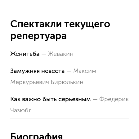
Спектакли текущего
репертуара
Женитьба
—
Жевакин
Замужняя невеста
—
Максим
Меркурьевич Бирюлькин
Как важно быть серьезным
—
Фредерик
Чазюбл
Биография