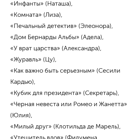
«Инфанты» (Наташа),
«Комната» (Лиза),
«Печальный детектив» (Элеонора),
«Дом Бернарды Альбы» (Адела),
«У врат царства» (Александра),
«Журавль» (Цу),
«Как важно быть серьезным» (Сесили
Кардью),
«Кубик для президента» (Секретарь),
«Черная невеста или Ромео и Жанетта»
(Юлия),
«Милый друг» (Клотильда де Марель),
«Утешитель вдов» (Филумена