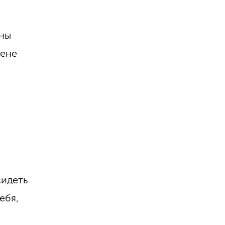
пны
жене
сидеть
ебя,