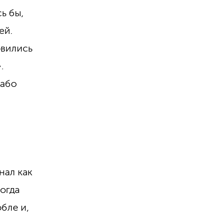
ь бы,
ей.
овились
.
рабо
нал как
огда
бле и,