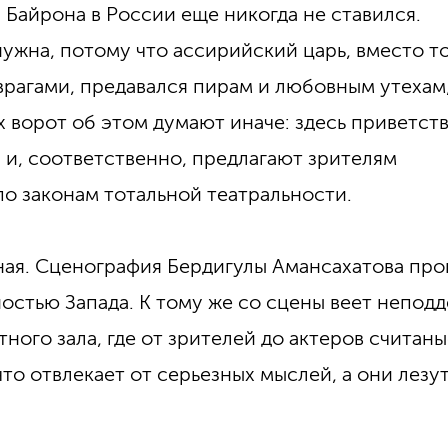
» Байрона в России еще никогда не ставился.
нужна, потому что ассирийский царь, вместо т
врагами, предавался пирам и любовным утехам,
их ворот об этом думают иначе: здесь приветст
», и, соответственно, предлагают зрителям
по законам тотальной театральности.
ная. Сценография Бердигулы Амансахатова пр
остью Запада. К тому же со сцены веет непод
тного зала, где от зрителей до актеров считан
что отвлекает от серьезных мыслей, а они лезу