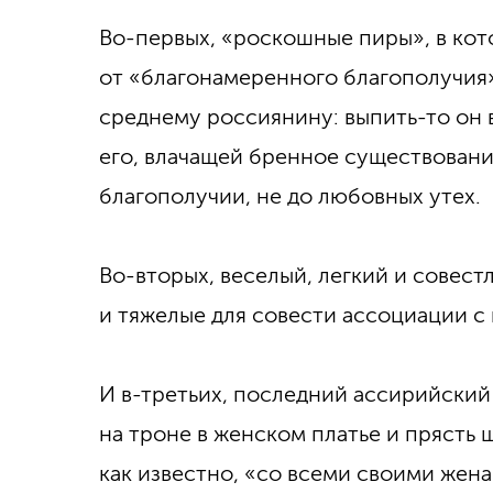
Во-первых, «роскошные пиры», в кот
от «благонамеренного благополучия»
среднему россиянину: выпить-то он в
его, влачащей бренное существован
благополучии, не до любовных утех.
Во-вторых, веселый, легкий и совест
и тяжелые для совести ассоциации 
И в-третьих, последний ассирийский
на троне в женском платье и прясть 
как известно, «со всеми своими жена