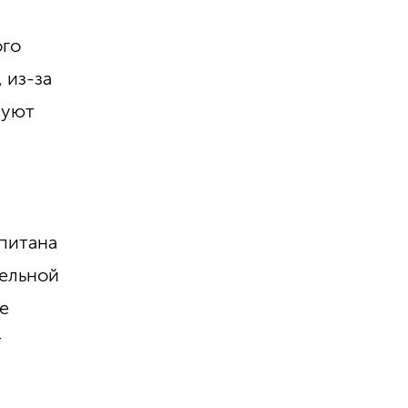
ого
 из-за
вуют
опитана
дельной
ые
т