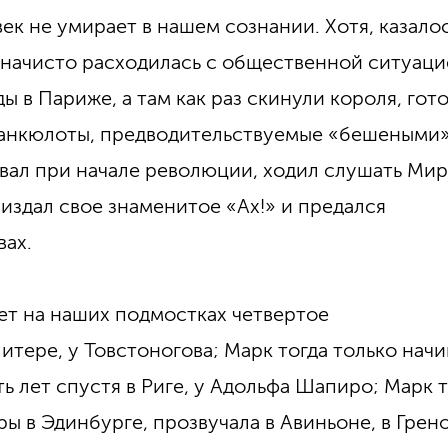
ек не умирает в нашем сознании. Хотя, казалос
, начисто расходилась с общественной ситуаци
ы в Париже, а там как раз скинули короля, гот
 санкюлоты, предводительствуемые «бешеными»
овал при начале революции, ходил слушать Ми
издал свое знаменитое «Ах!» и предался
вах.
ет на наших подмостках четвертое
итере, у Товстоногова; Марк тогда только начи
 лет спустя в Риге, у Адольфа Шапиро; Марк т
ы в Эдинбурге, прозвучала в Авиньоне, в Грено