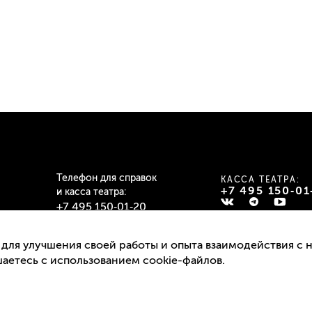
Телефон для справок
КАССА ТЕАТРА:
+7 495 150‑01
и касса театра:
+7 495 150‑01‑20
Подписаться на ра
Пн–Пт: 12:00–19:30
 для улучшения своей работы и опыта взаимодействия с 
Сб–Вс: 12:00–19:00
шаетесь с использованием cookie-файлов.
Перерыв: 15:00–16:00
info@mossoveta.ru
bilet@mossoveta.ru