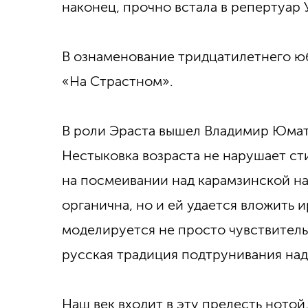
наконец, прочно встала в репертуар 
В ознаменование тридцатилетнего юб
«На Страстном».
В роли Эраста вышел Владимир Юмато
Нестыковка возраста не нарушает с
на посмеивании над карамзинской на
органична, но и ей удается вложить и
моделируется не просто чувствительн
русская традиция подтрунивания на
Наш век входит в эту прелесть ното