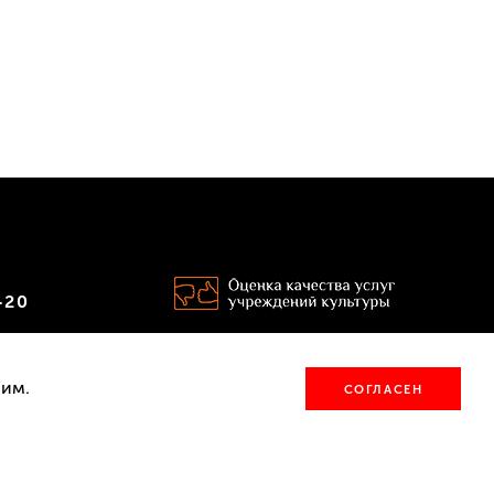
‑20
Версия для
ссылку
слабовидящих
ним.
СОГЛАСЕН