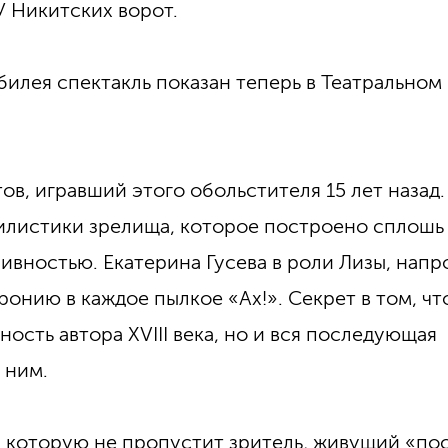
У Никитских ворот.
илея спектакль показан теперь в Театральном
в, игравший этого обольстителя 15 лет назад.
тилистики зрелища, которое построено сплошь
ивностью. Екатерина Гусева в роли Лизы, напр
ронию в каждое пылкое «Ах!». Секрет в том, чт
ость автора XVIII века, но и вся последующая
д ним.
й, которую не пропустит зритель, живущий «по