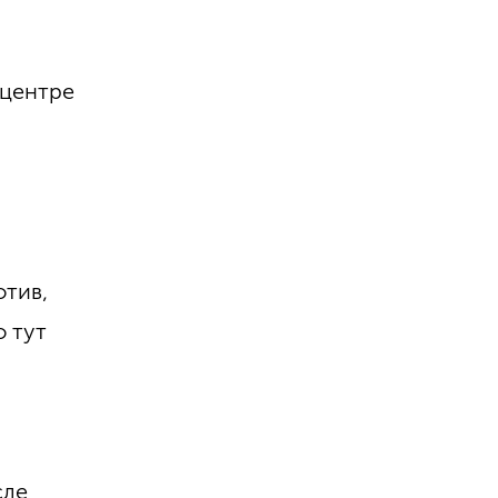
 центре
отив,
о тут
сле