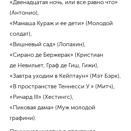
«Двенадцатая ночь, или все равно что»
(Антонио),
«Мамаша Кураж и ее дети» (Молодой
солдат),
«Вишневый сад» (Лопахин),
«Сирано де Бержерак» (Кристиан
де Невильет, Граф де Гиш, Гижи),
«Завтра уходим в Кейптаун» (Мэт Бэрк),
«В пространстве Теннесси У.» (Митч),
«Ричард III» (Хестингс),
«Пиковая дама» (Муж молодой
графини).