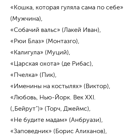
«Кошка, которая гуляла сама по себе»
(Мужчина),
«Собачий вальс» (Лакей Иван),
«Рюи Блаз» (Монтазго),
«Калигула» (Муций),
«Царская охота» (де Рибас),
«Пчелка» (Пик),
«Именины на костылях» (Виктор),
«Любовь, Нью-Йорк. Век ХХI.
(„Бейрут“)» (Торч, Джеймс),
«Не будите мадам» (Анбруази),
«Заповедник» (Борис Алиханов),