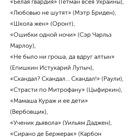
«Белая гвардия» (Гетман всея Украины),
«Любовью не шутят» (Мэтр Бриден),
«Школа жен» (Оронт),
«Ошибки одной ночи» (Сэр Чарльз
Марлоу),
«Не было ни гроша, да вдруг алтын»
(Епишкин Истукарий Лупыч),
«Скандал? Скандал… Скандал!» (Раули),
«Страсти по Митрофану» (Цыфиркин),
«Мамаша Кураж и ее дети»
(Вербовщик),
«Ученик дьявола» (Уильям Даджен),
«Сирано де Бержерак» (Карбон