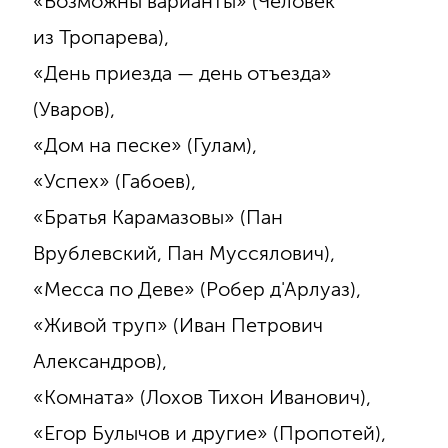
«Возможны варианты» (Человек
из Тропарева),
«День приезда — день отъезда»
(Уваров),
«Дом на песке» (Гулам),
«Успех» (Габоев),
«Братья Карамазовы» (Пан
Врублевский, Пан Муссялович),
«Месса по Деве» (Робер д'Арлуаз),
«Живой труп» (Иван Петрович
Александров),
«Комната» (Лохов Тихон Иванович),
«Егор Булычов и другие» (Пропотей),