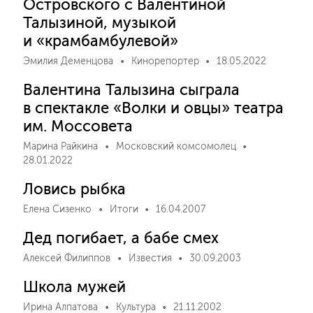
Островского с Валентиной
Талызиной, музыкой
и «крамбамбулевой»
Эмилия Деменцова
Кинорепортер
18.05.2022
Валентина Талызина сыграла
в спектакле «Волки и овцы» театра
им. Моссовета
Марина Райкина
Московский комсомолец
28.01.2022
Ловись рыбка
Елена Сизенко
Итоги
16.04.2007
Дед погибает, а бабе смех
Алексей Филиппов
Известия
30.09.2003
Школа мужей
Ирина Алпатова
Культура
21.11.2002