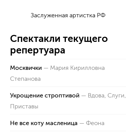
Заслуженная артистка РФ
Спектакли текущего
репертуара
Москвички
—
Мария Кирилловна
Степанова
Укрощение строптивой
—
Вдова
,
Слуги,
Приставы
Не все коту масленица
—
Феона