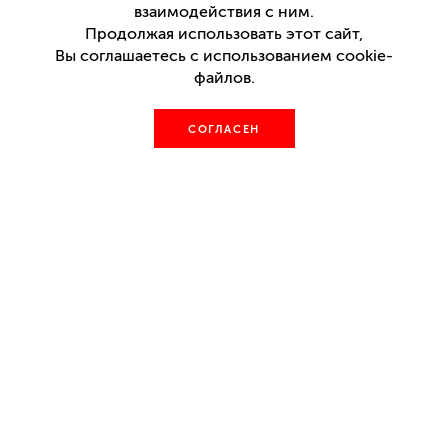
взаимодействия с ним.
Продолжая использовать этот сайт,
Комедия
Вы соглашаетесь с использованием cookie-
файлов.
Билеты
17 сентября
19:00
СОГЛАСЕН
Основная сцена
возрастные рекомендации
16+
премьера
27 февраля 2016