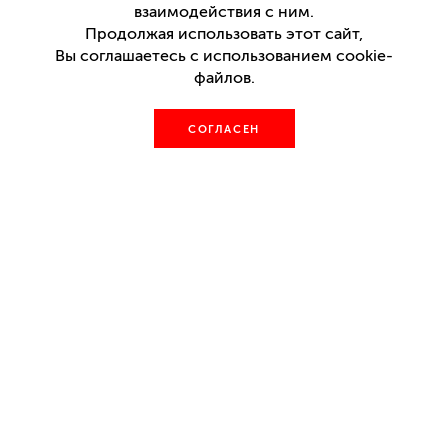
взаимодействия с ним.
Продолжая использовать этот сайт,
Комедия
Вы соглашаетесь с использованием cookie-
файлов.
Билеты
17 сентября
19:00
СОГЛАСЕН
Основная сцена
возрастные рекомендации
16+
премьера
27 февраля 2016