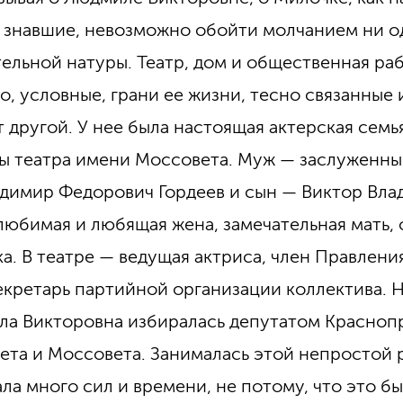
 знавшие, невозможно обойти молчанием ни о
тельной натуры. Театр, дом и общественная раб
о, условные, грани ее жизни, тесно связанные
т другой. У нее была настоящая актерская семь
ы театра имени Моссовета. Муж — заслуженны
димир Федорович Гордеев и сын — Виктор Вла
любимая и любящая жена, замечательная мать,
а. В театре — ведущая актриса, член Правления
екретарь партийной организации коллектива. 
а Викторовна избиралась депутатом Красноп
ета и Моссовета. Занималась этой непростой 
ла много сил и времени, не потому, что это бы