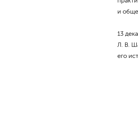
практи
и обще
13 дек
Л. В. 
его ис