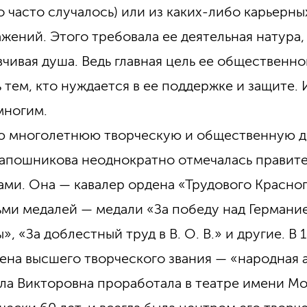
то часто случалось) или из каких-либо карьерны
жений. Этого требовала ее деятельная натура,
вчивая душа. Ведь главная цель ее общественн
 тем, кто нуждается в ее поддержке и защите. 
многим.
ю многолетнюю творческую и общественную д
Шапошникова неоднократно отмечалась правит
ами. Она — кавалер ордена «Трудового Красно
ьми медалей — медали «За победу над Германи
», «За доблестный труд в В. О. В.» и другие. В 
ена высшего творческого звания — «народная 
а Викторовна проработала в театре имени М