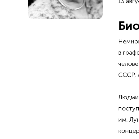
13 авг
Био
Немног
в граф
челове
СССР, 
Людмил
поступ
им. Лу
концер