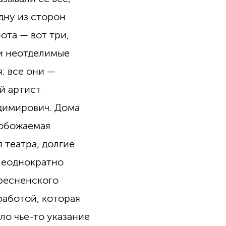
дну из сторон
ота — вот три,
 и неотделимые
я: все они —
й артист
димирович. Дома
 обожаемая
 театра, долгие
Неоднократно
ресненского
работой, которая
ло чье-то указание