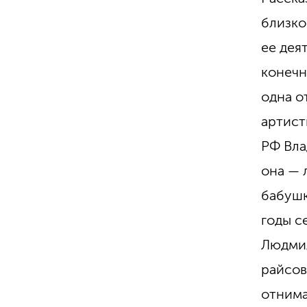
близко
ее дея
конечн
одна о
артист
РФ Вла
она — 
бабушк
годы с
Людмил
райсов
отнима