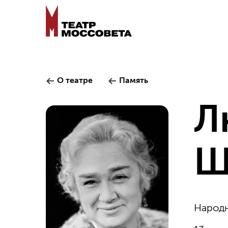
О театре
Память
Л
Ш
Народн