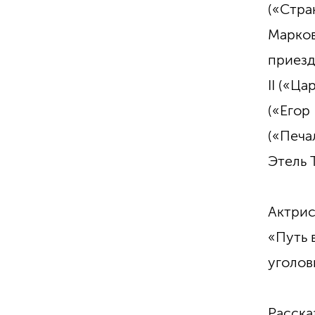
(«Стра
Марков
приезд
II («Ц
(«Егор
(«Печа
Этель 
Актрис
«Путь 
уголов
Расска