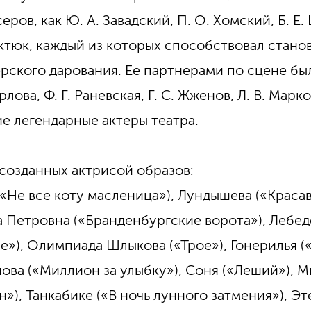
еров, как Ю. А. Завадский, П. О. Хомский, Б. Е
Виктюк, каждый из которых способствовал стан
ерского дарования. Ее партнерами по сцене был
рлова, Ф. Г. Раневская, Г. С. Жженов, Л. В. Марко
ие легендарные актеры театра.
созданных актрисой образов:
(«Не все коту масленица»), Лундышева («Краса
а Петровна («Бранденбургские ворота»), Лебед
е»), Олимпиада Шлыкова («Трое»), Гонерилья (
ова («Миллион за улыбку»), Соня («Леший»), 
»), Танкабике («В ночь лунного затмения»), Э