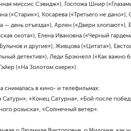
нная миссис Сэвидж»), Госпожа Шнир («Глазами
на («Старик»), Косарева («Третьего не дано»),
а — день отъезда»), Арлен («Двери хлопают»), 
арская охота»), Елена Ивановна («Черный гарде
 Булычов и другие»), Живцова («Цитата»), Евст
льный детектив»), Леди Брэкнелл («Как важно б
Тэйер («На Золотом озере»).
а снималась в кино- и телефильмах:
в Сатурн», «Конец Сатурна», «Бой после побе
ного розыска», «Солнечный ветер».
зывая о Людмиле Викторовне, о Милочке, как на