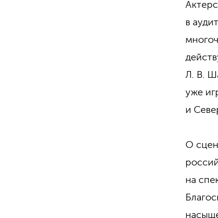
Актерс
в ауди
многоч
действ
Л. В. 
уже иг
и Севе
О сцен
россий
на спе
Благос
насыще