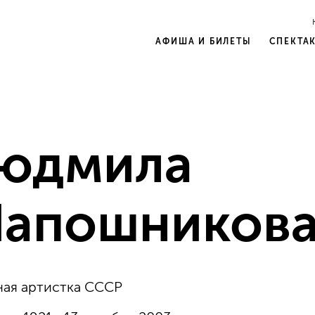
АФИША И БИЛЕТЫ
СПЕКТА
юдмила
апошников
ая артистка СССР