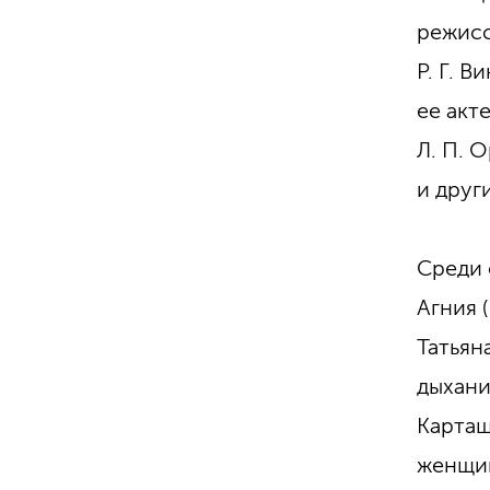
режисс
Р. Г. 
ее акт
Л. П. О
и друг
Среди 
Агния 
Татьян
дыхани
Карташ
женщин