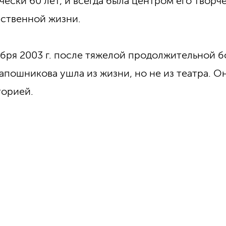
чески 60 лет, и всегда была центром его творч
ственной жизни.
абря 2003 г. после тяжелой продолжительной 
Шапошникова ушла из жизни, но не из театра. О
торией.