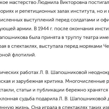
кое мастерство Людмила Викторовна постигал
ториях и репетиционных залах института, но и 
исленных выступлений перед солдатами и оф
ующей армии. В 1944 г. после окончания инсти
Шапошникова была принята в труппу театра име
рая в спектаклях, выступала перед моряками 
рной флотилий.
ических работах Л. В. Шапошниковой неоднок
ская и зарубежная критика. Многочисленные 
ктакли, статьи и публикации бережно хранятся 
клонная судьба подарила Л. В. Шапошниковой 
нную жизнь. Она играла в спектаклях таких из