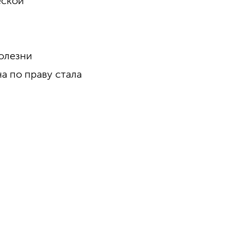
еской
болезни
на по праву стала