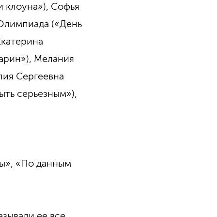
 клоуна»), Софья
 Олимпиада («День
Екатерина
марин»), Мелания
олия Сергеевна
ыть серьезным»),
ды», «По данным
зывали ее все,