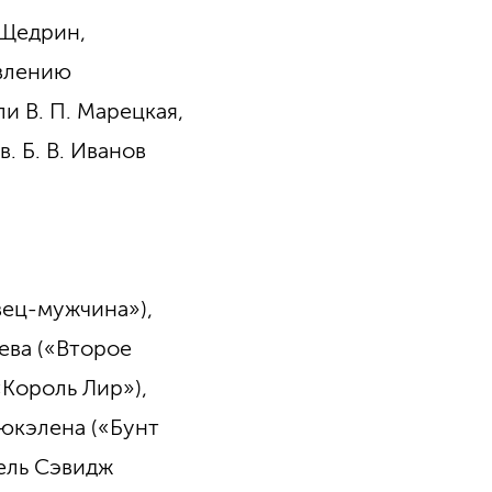
. Щедрин,
овлению
и В. П. Марецкая,
в. Б. В. Иванов
вец-мужчина»),
ева («Второе
«Король Лир»),
Мюкэлена («Бунт
тель Сэвидж