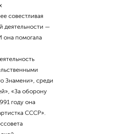
х
 ее совестливая
ой деятельности —
И она помогала
еятельность
ельственными
го Знамени», среди
ей», «За оборону
1991 году она
артистка СССР».
оссовета