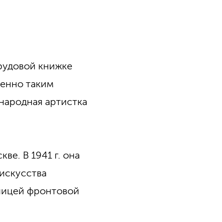
трудовой книжке
менно таким
народная артистка
ве. В 1941 г. она
 искусства
тницей фронтовой