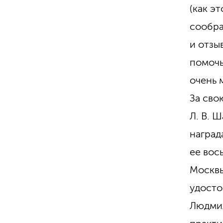
(как э
сообра
и отзы
помочь
очень 
За сво
Л. В. 
наград
ее вос
Москвы
удосто
Людмил