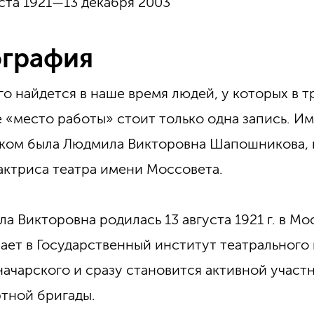
уста 1921—13 декабря 2003
графия
о найдется в наше время людей, у которых в 
е «место работы» стоит только одна запись. И
ком была Людмила Викторовна Шапошникова, 
актриса театра имени Моссовета.
а Викторовна родилась 13 августа 1921 г. в Моск
ает в Государственный институт театрального
начарского и сразу становится активной учас
тной бригады.