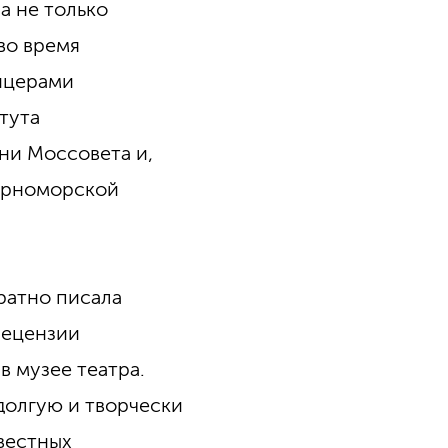
а не только
во время
ицерами
тута
ни Моссовета и,
Черноморской
ратно писала
рецензии
в музее театра.
долгую и творчески
вестных