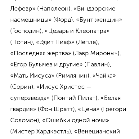
Лефевр» (Наполеон), «Виндзорские
насмешницы» (Форд), «Бунт женщин»
(Господин), «Цезарь и Клеопатра»
(Потин), «Эдит Пиаф» (Лепле),
«Последняя жертва» (Лавр Мироныч),
«Егор Булычев и другие» (Павлин),
«Мать Иисуса» (Римлянин), «Чайка»
(Сорин), «Иисус Христос —
суперзвезда» (Понтий Пилат), «Белая
гвардия» (Фон Шратт), «Цена» (Грегори
Соломон), «Ошибки одной ночи»
(Мистер Хардкэстль), «Венецианский